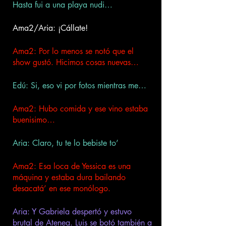
Hasta fui a una playa nudi…
Ama2/Aria: ¡Cállate! 
Ama2: Por lo menos se notó que el 
show gustó. Hicimos cosas nuevas…
Edú: Si, eso vi por fotos mientras me…
Ama2: Hubo comida y ese vino estaba 
buenisimo…
Aria: Claro, tu te lo bebiste to’
Ama2: Esa loca de Yessica es una 
máquina y estaba dura bailando 
desacatá’ en ese monólogo. 
Aria: Y Gabriela despertó y estuvo 
brutal de Atenea. Luis se botó también a 