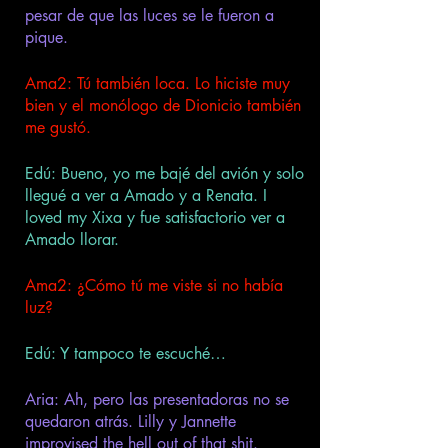
pesar de que las luces se le fueron a 
pique.
Ama2: Tú también loca. Lo hiciste muy 
bien y el monólogo de Dionicio también 
me gustó. 
Edú: Bueno, yo me bajé del avión y solo 
llegué a ver a Amado y a Renata. I 
loved my Xixa y fue satisfactorio ver a 
Amado llorar. 
Ama2: ¿Cómo tú me viste si no había 
luz? 
Edú: Y tampoco te escuché…
Aria: Ah, pero las presentadoras no se 
quedaron atrás. Lilly y Jannette 
improvised the hell out of that shit.