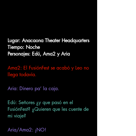
Lugar: Anacaona Theater Headquarters
Tiempo: Noche 
Personajes: Edú, Ama2 y Aria 
Ama2: El FusiónFest se acabó y Leo no 
llega todavía.
Aria: Dinero pa’ la caja. 
Edú: Señores ¿y que pasó en el 
FusiónFest? ¿Quieren que les cuente de 
mi viaje?
Aria/Ama2: ¡NO! 