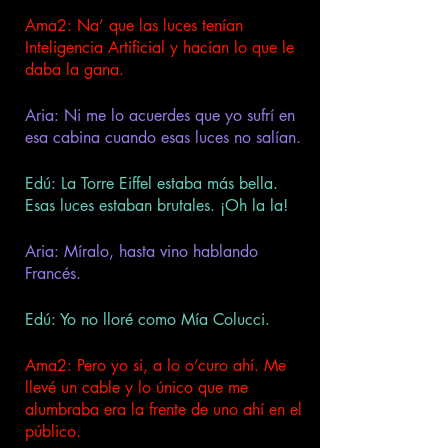
Ama2: Na’ que las luces tenían 
Inteligencia Artificial y hacían lo que le 
daba la gana.
Aria: Ni me lo acuerdes que yo sufrí en 
esa cabina cuando esas luces no salían.
Edú: La Torre Eiffel estaba más bella. 
Esas luces estaban brutales. ¡Oh la la!
Aria: Míralo, hasta vino hablando 
Francés.  
Edú: Yo no lloré como Mía Colucci.
Ama2: Pero yo si, a lo o’curo ahí. Me 
llevé un cable y lo único que me 
alumbraba era la frente de uno ahí en el 
público.  