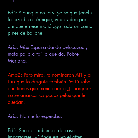
Edú: Y aunque no la vi yo se que Janelis 
lo hizo bien. Aunque, vi un video por 
ahí que en ese monólogo rodaron como 
pines de boliche. 
Aria: Miss España dando pelucazos y 
mata pollo a to’ lo que da. Pobre 
Mariana.   
Ama2: Pero mira, te nominaron ATI y a 
Luis que lo dirigiste también. Ya tú sabe’ 
que tienes que mencionar a JJ, porque si 
no se arranca los pocos pelos que le 
quedan. 
Aria: No me lo esperaba. 
Edú: Señore, hablemos de cosas 
importantes. ¿Dónde estuvo el after 