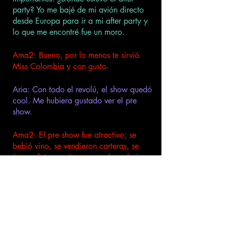
party? Yo me bajé de mi avión directo 
desde Europa para ir a mi after party y 
lo que me encontré fue un moro.
Ama2: Bueno, por lo menos te sirvió 
Miss Colombia y con gusto. 
Aria: Con todo el revolú, el show quedó 
cool. Me hubiera gustado ver el pre 
show. 
Ama2: El pre show fue atractivo; se 
bebió vino, se vendieron carteras, se 
tiraron fotos, se tiraron cuadros al piso y 
se taparon baños. Pero lo mejor de todo 
fue que empezamos a tiempo. 
Edú: ¿Empezar a tiempo? 
Guaaaaoooo! Eso nunca se ha visto en 
el teatro latino. Oigan, ¿y ya les conté 