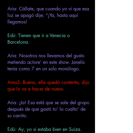
Aria: Cállate, que cuando yo vi que esa 
luz se apagó dije; “¡Ya, hasta aquí 
llegamos! 
Edú: Tienen que ir a Venecia o 
Barcelona.  
Aria: Nosotros nos llevamos del gusto 
metiendo actore’ en este show. Janelis 
tenía como 7 en un solo monólogo. 
Ama2: Bueno, ella quedó contenta, dijo 
que lo va a hacer de nuevo. 
Aria: ¡Ja! Esa está que se sale del grupo 
después de que gastó to’ lo cualto’ de 
su carrito.
Edú: Ay, yo si estaba bien en Suiza. 