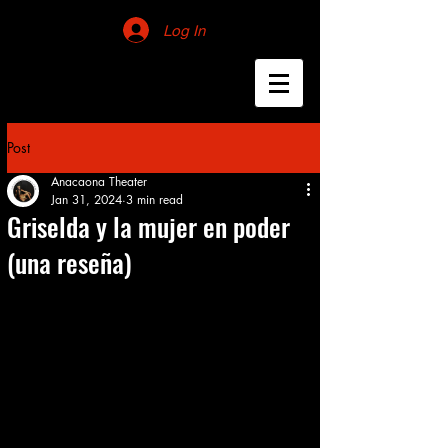
Log In
Post
Anacaona Theater
Jan 31, 2024
3 min read
Griselda y la mujer en poder
(una reseña)